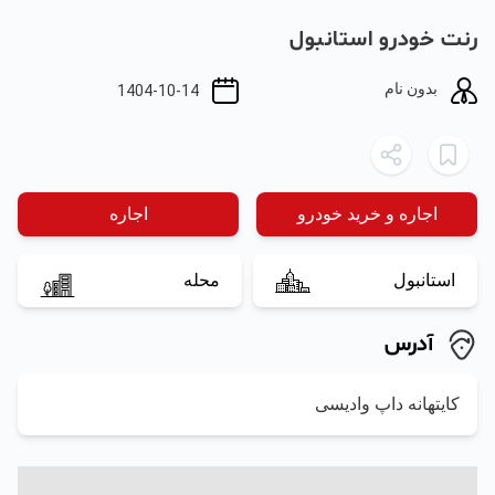
رنت خودرو استانبول
بدون نام
1404-10-14
اجاره و خرید خودرو
اجاره
استانبول
محله
آدرس
کایتهانه داپ وادیسی