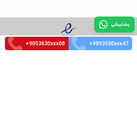
پشتیبانی
+9053630xxx08
+9893930xxx47
تماس با ما
قوانین و مقررات
سوالات متداول
Merkez Mah. Seçkin Sok. No:3 k_4 Ofis_87 Kağıthaneh /
İstanbul
Zip Code : 34485
Tel: +905526666266
©
کپی رایت تمامی حقوق مادی و معنوی این سرویس متعلق به
شرکت دانش بنیان ایده سازان میهن ویرا می باشد