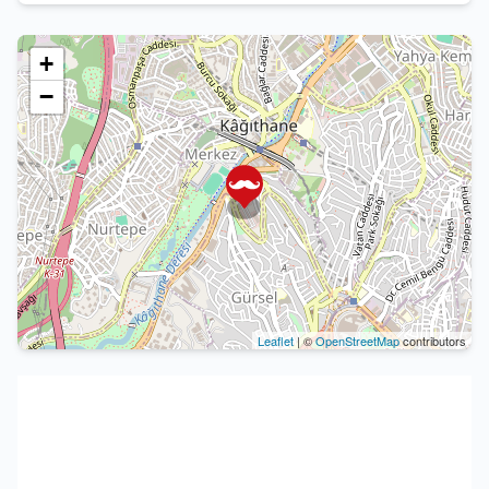
+
−
Leaflet
| ©
OpenStreetMap
contributors