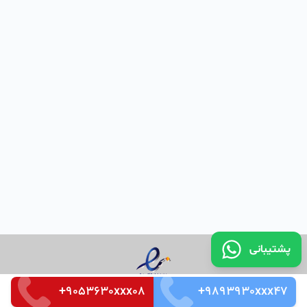
پشتیبانی
+9053630xxx08
+9893930xxx47