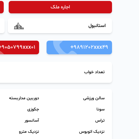
اجاره ملک
استانبول
+9050799xxx01
+9891202xxx49
تعداد خواب
سالن ورزشی
دوربین مداربسته
سونا
جکوزی
تراس
آسانسور
نزدیک اتوبوس
نزدیک مترو