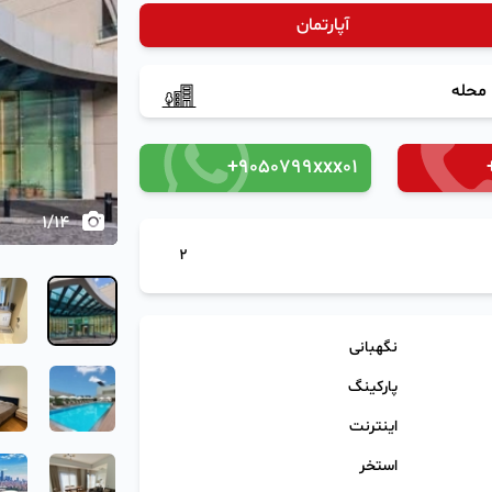
آپارتمان
‹
محله
+9050799xxx01
1
/
14
2
نگهبانی
پارکینگ
اینترنت
استخر