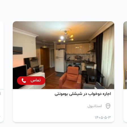
تماس
اجاره دو‌خواب در شیشلی بومونتی
ا
استانبول
3
1405-5-3