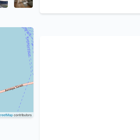
reetMap
contributors