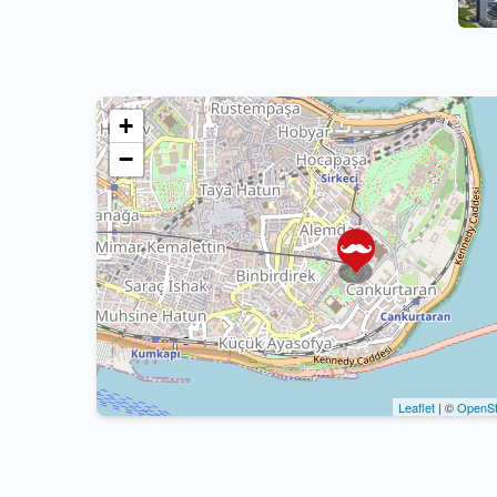
+
−
Leaflet
| ©
OpenSt