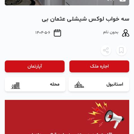
سه خواب لوکس شیشلی عثمان بی
بدون نام
1404-5-6
اجاره ملک
آپارتمان
استانبول
محله