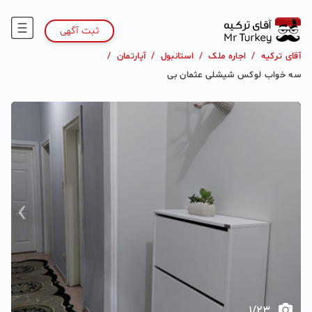
ثبت آگهی
آقای ترکیه
/
اجاره ملک
/
استانبول
/
آپارتمان
/
سه خواب لوکس شیشلی عثمان بی
›
‹
1
/
23