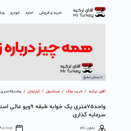
خرید و فروش
اجاره
خودرو
وبل
بستن تبلیغ
آقای ترکیه
/
خرید ملک
/
استانبول
/
آپارتمان
/
واحد۷۵متری یک خوابه طبقه ۹ویو عالی اسنیورت مناسب سرمایه گذاری
واحد۷۵متری یک خوابه طبقه
سرمایه گذاری
بدون نام
401-11-8