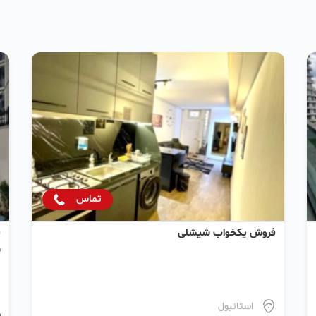
تماس
فروش یکخواب شیشلی
ف
س
استانبول
م