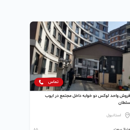
تماس
روش واحد لوکس دو خوابه داخل مجتمع در ایوب
لطان
استانبول
تراژ بروت
85