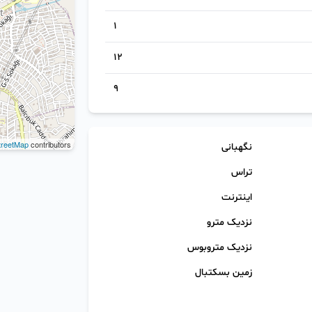
1
12
9
reetMap
contributors
نگهبانی
تراس
اینترنت
نزدیک مترو
نزدیک متروبوس
زمین بسکتبال