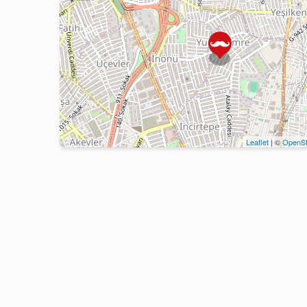
Leaflet
| ©
OpenSt