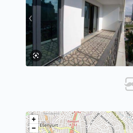
›
+
−