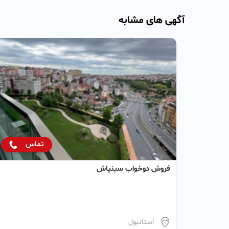
آگهی های مشابه
تماس
فروش دو‌خواب سینپاش
استانبول