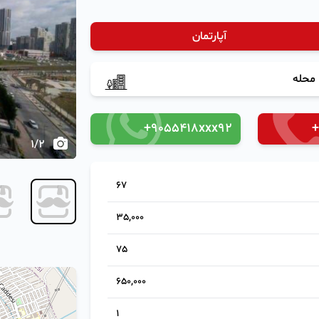
‹
آپارتمان
محله
+9055418xxx92
+
1
/
2
67
35,000
75
650,000
1