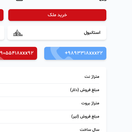
خرید ملک
استانبول
9055418xxx92
+9893318xxx22
متراژ نت
مبلغ فروش (دلار)
متراژ بروت
مبلغ فروش (لیر)
سال ساخت