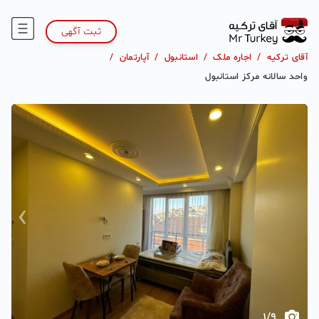
ثبت آگهی
آقای ترکیه
/
اجاره ملک
/
استانبول
/
آپارتمان
/
واحد سالانه مرکز استانبول
›
‹
1
/
9