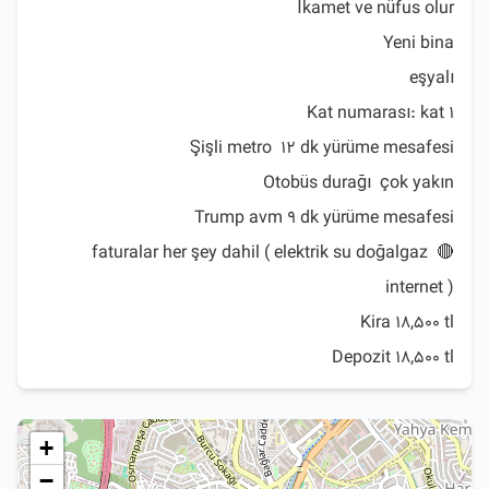
🔴 faturalar her şey dahil ( elektrik su doğalgaz 
Depozit 18,500 tl
+
−