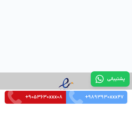
پشتیبانی
+9053630xxx08
+9893930xxx47
تماس با ما
قوانین و مقررات
سوالات متداول