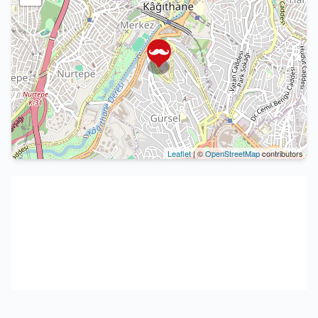
Leaflet
| ©
OpenStreetMap
contributors