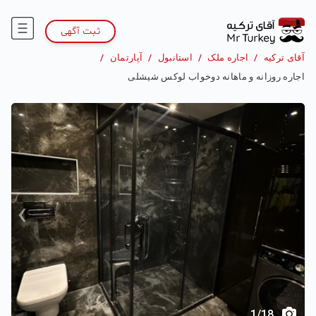
ثبت آگهی
آقای ترکیه
/
اجاره ملک
/
استانبول
/
آپارتمان
/
اجاره روزانه و ماهانه دو‌خواب لوکس شیشلی
›
‹
1
/
18