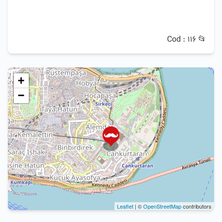
📂 Cod : 116
+
−
Leaflet
| ©
OpenStreetMap
contributors