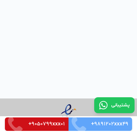
پشتیبانی
+9050799xxx01
+9891202xxx49