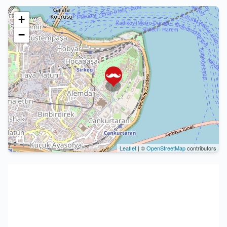
+
−
Leaflet
| ©
OpenStreetMap
contributors