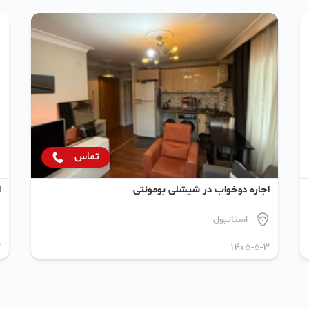
تماس
اجاره دو‌خواب در شیشلی بومونتی
ا
استانبول
3
1405-5-3