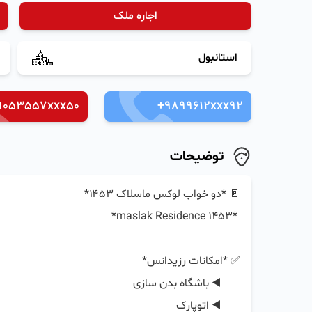
اجاره ملک
استانبول
9053557xxx50
+9899612xxx92
توضیحات