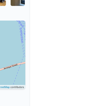
reetMap
contributors