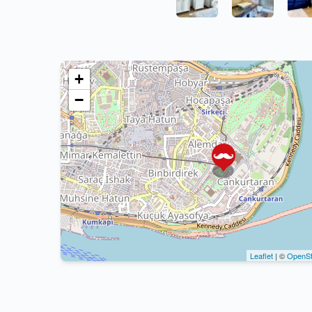
+
−
Leaflet
| ©
OpenSt