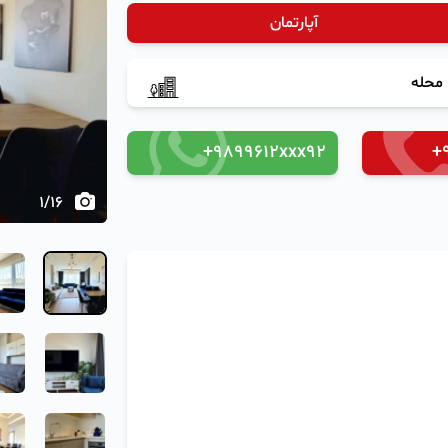
آپارتمان
‹
محله
+9899612xxx92
+
1
/
16