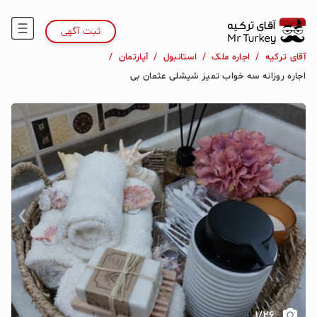
ثبت آگهی
آقای ترکیه
/
اجاره ملک
/
استانبول
/
آپارتمان
/
اجاره روزانه سه خواب تمیز شیشلی عثمان بی
›
‹
1
/
26