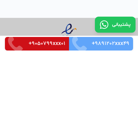
پشتیبانی
+9050799xxx01
+9891202xxx49
تماس با ما
قوانین و مقررات
سوالات متداول
Merkez Mah. Seçkin Sok. No:3 k_4 Ofis_87 Kağıthaneh /
İstanbul
Zip Code : 34485
Tel: +905526666266
©
کپی رایت تمامی حقوق مادی و معنوی این سرویس متعلق به
شرکت دانش بنیان ایده سازان میهن ویرا می باشد