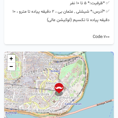
✅️ *آدرس:* شیشلی , عثمان بی ، ۲ دقیقه پیاده تا مترو ، ۱۰ 
Code:700
+
−