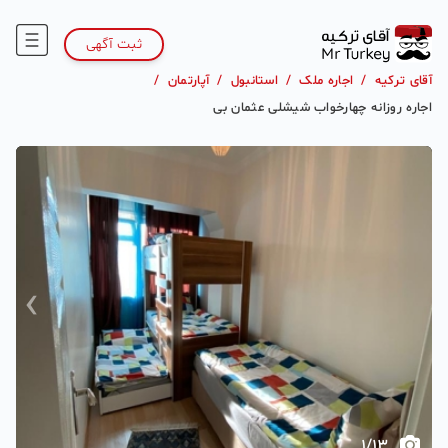
ثبت آگهی
آقای ترکیه
/
اجاره ملک
/
استانبول
/
آپارتمان
/
اجاره روزانه چهارخواب شیشلی عثمان بی
›
‹
1
/
13