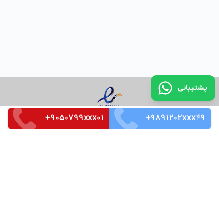
پشتیبانی
+9050799xxx01
+9891202xxx49
تماس با ما
قوانین و مقررات
سوالات متداول
Merkez Mah. Seçkin Sok. No:3 k_4 Ofis_87 Kağıthaneh /
İstanbul
Zip Code : 34485