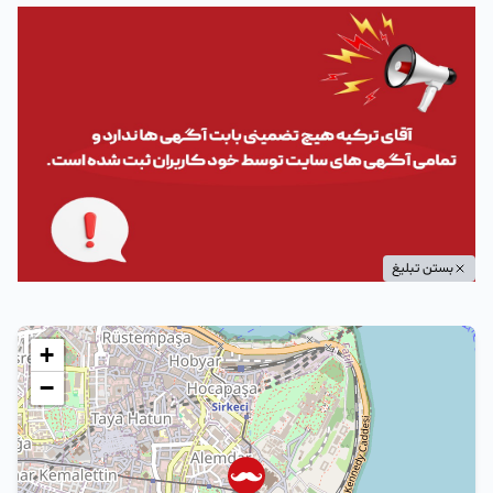
بستن تبلیغ
+
−