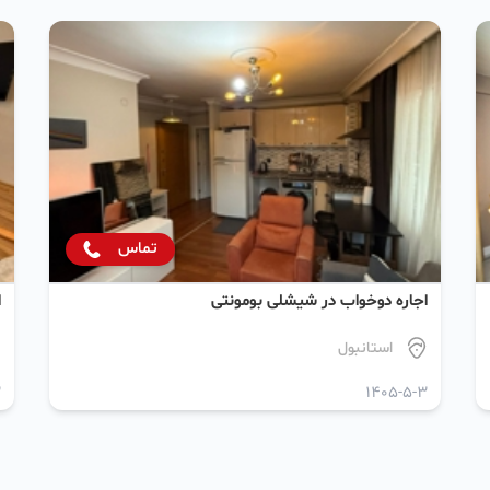
تماس
اجاره دو‌خواب در شیشلی بومونتی
ا
استانبول
3
1405-5-3