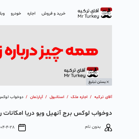
خرید و فروش
اجاره
خودرو
وبل
بستن تبلیغ
آقای ترکیه
/
اجاره ملک
/
استانبول
/
آپارتمان
/
دوخواب لوکس ب
دوخواب لوکس برج آنهیل ویو دریا امکانات 
بدون نام
404-4-28