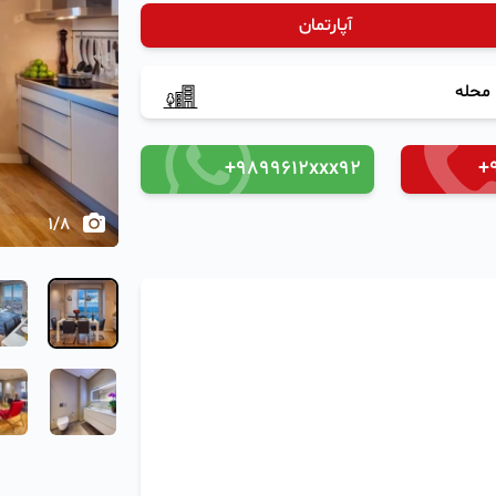
آپارتمان
‹
محله
+9899612xxx92
+
1
/
8