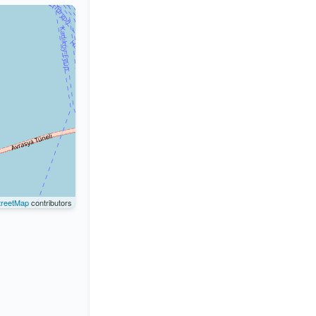
reetMap
contributors