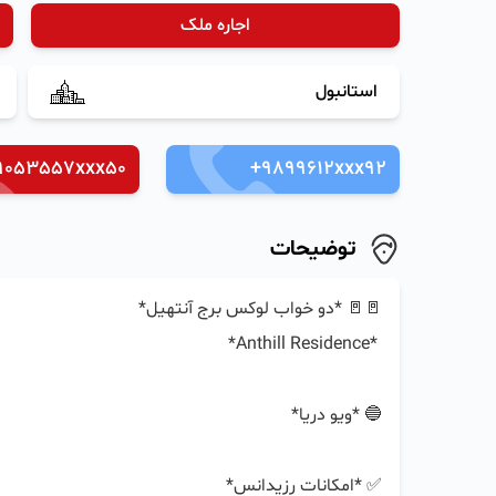
اجاره ملک
استانبول
9053557xxx50
+9899612xxx92
توضیحات