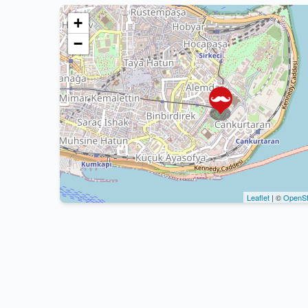
+
−
Leaflet
| ©
OpenSt