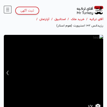
ثبت آگهی
آقای ترکیه
/
خرید ملک
/
استانبول
/
آپارتمان
/
رزیدانس 2+1 اسنیورت (هوم استار)
›
‹
1
/
7