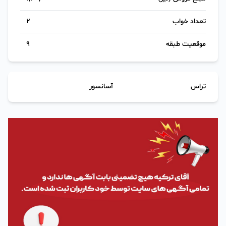
تعداد خواب
2
موقعیت طبقه
9
تراس
آسانسور