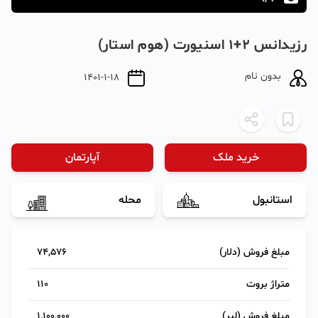
رزیدانس 2+1 اسنیورت (هوم استار)
بدون نام
1401-1-18
خرید ملک
آپارتمان
استانبول
محله
مبلغ فروش (دلار)
74,576
متراژ بروت
110
مبلغ فروش (لیر)
1,100,000