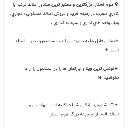
💎 هوم استار: بزرگترين و معتبر ترين مشاور املاك تركيه با 
كادري مجرب در زمينه خريد و فروش املاك مسكوني ، تجاري، 
⚜️تمامي فايل ها به صورت روزانه ، مستقيم و بدون واسطه 
💫لوكس ترين ويلا و اپارتمان ها را در استانبول را از ما 
👩‍💻مشاوره ي رايگان شما در كليه امور  مهاجرتي و 