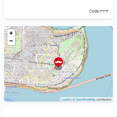
Code:333
+
−
Leaflet
| ©
OpenStreetMap
contributors