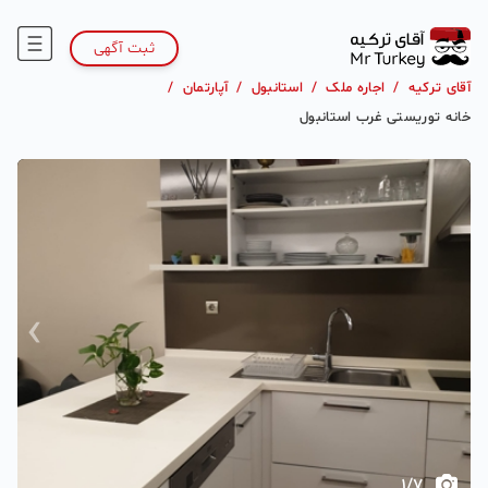
ثبت آگهی
آقای ترکیه
/
اجاره ملک
/
استانبول
/
آپارتمان
/
خانه توریستی غرب استانبول
›
‹
1
/
7