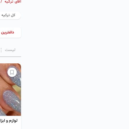
آقای ترکیه
/
کل ترکیه
داغترین 
لیست
لوازم و اب