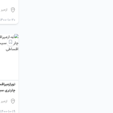
ازمیر
1400-10-20
تورازمیراق
چارتری سیس
اقساطی
ازمیر
1400-10-19