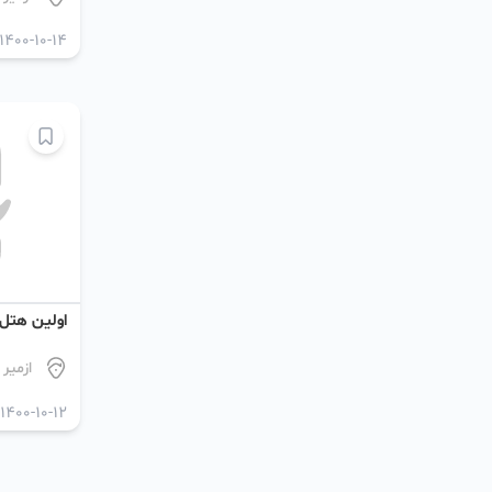
1400-10-14
اولین هتل آ
ازمیر
1400-10-12