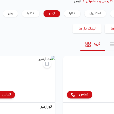
تفریحی و مسافرتی
/
ازمیر
استانبول
آنکارا
ازمیر
آنتالیا
وان
ها
لینک دار ها
گرید
تماس
تماس
تورازمیر