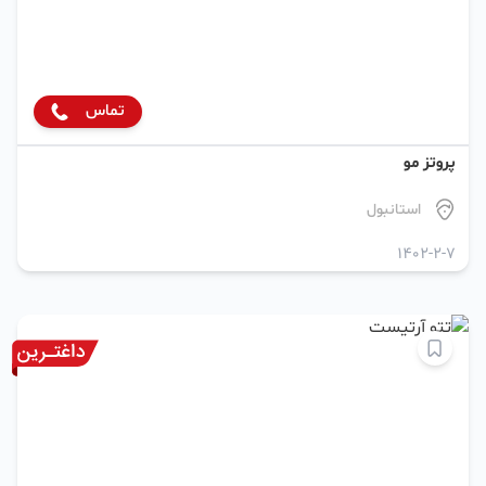
تماس
پروتز مو
استانبول
1402-2-7