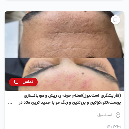
تماس
(#آرایشگری_استانبول)اصلاح حرفه ی ریش و مو،پاکسازی
پوست،تتو،کراتین و پروتئین و رنگ مو با جدید ترین متد در
استانبول
استانبول
1402-9-1