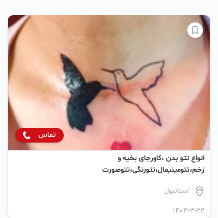
تماس
انواع تتو بدن ،کاورجای بخیه و
زخم،تتومینیمال،تتورنگی،تتوصورت
استانبول
1403-3-22