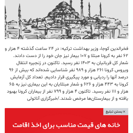
فخرالدین کوجا، وزیر بهداشت ترکیه: در 24 ساعت گذشته 4 هزار و
62 نفر به کرونا مبتلا و 107 بیمار نیز جان خود را از دست دادند.
شمار کل قربانیان به 1403 نفر رسید. تاکنون در زنجیره انتقال
ویروس کرونا 261 هزار و 989 نفر شناسایی شده‌اند که بیش از 96
درصد آنها را ردیابی و مورد پیگیری قرار دادیم. تعداد کل آزمایش
کرونا به 443 هزار و 626 و شمار مبتلایان به این بیماری نیز به 65
هزار و 111 نفر رسید. تاکنون 4 هزار و 799 نفر از بیماران کرونا بهبود
یافته و از بیمارستان‌ها مرخص شدند./خبرگزاری آناتولی
بستن تبلیغ