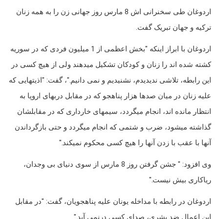
اردوغان طی سخنرانی اش 8 مارس روز جهانی زن را به همه زنان
ترکیه و جهان تبریک گفت.
اردوغان با ابراز اینکه "بخش اعظمی از 1 میلیون فردی که در سوریه
کشته شده اند را زنان و کودکان تشکیل میدهند ولی از هیچ کسی در
این رابطه، تلاشی ندیدیدم، نشنیدیم و نمی دانیم."، گفت: "اذیتهایی که
علیه زنان در میان صدها هزار پناهجو که در مقابل دربهای اروپا به
انتظار مانده اند، انجام میگردد، سیمهای خارداری که در مقابلشان
گذاشته میشود، ضرب و شتمی که انجام میگردد و حتی بازگرداندن
آنها با عقب با زدن آنها را هیچ کسی محکوم نمیکند."
وی افزود: " جشن گرفتن روز 8 مارس از سوی دنیای بی وجدان،
ریاکاری بیش نیست."
اردوغان در رابطه با مداخله یونان علیه پناهجویان، گفت: "در مقابل
این اعمال ضد بشری، صدای کسی درنمی آید."