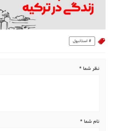
#
استانبول
نظر شما *
نام شما *