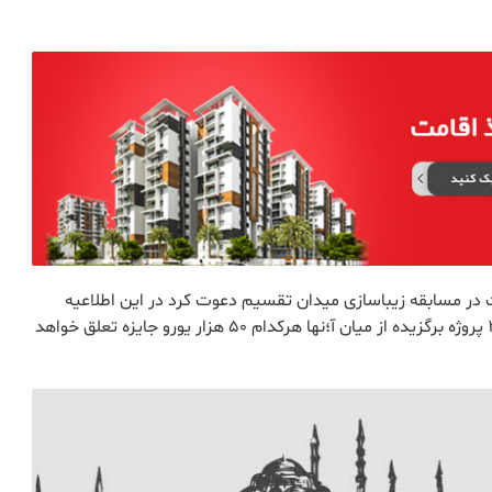
ت در مسابقه زیباسازی میدان تقسیم دعوت کرد در این اطلاعیه
اعلام شده به 20 پروژه انتخاب شده 5000 یورو جایزه و به 3 پروژه برگزیده از میان آ؛نها هرکدام 50 هزار یورو جایزه تعلق خواهد