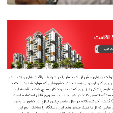
ند نیازهای بیش از یک بیمار را در شرایط مراقبت های ویژه با یک
ی برای کروناویروس هستند. در کشورهایی که موارد شدید است ،
 علوم پزشکی نیز برای کمک به روند کار بسیج شدند. قطعه ای
دستگاه تنفس کنند در شرایط بسیار ضروری قابل استفاده است
مدیر مرکز تولید لوازم پزشکی پروفسر دکتر Simel Ayyldız گفت: "خوشبختانه در حال حاضر چنین نیازي در کشور ما وجود
ان هایی که از ما كمك ميخواهند اين دستگاه را ساخته ايم این