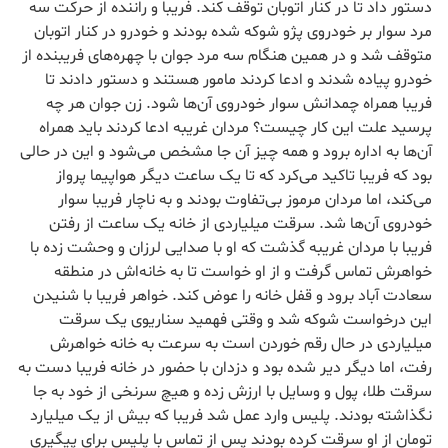
دستور داد تا در کنار اتوبان توقف کند. فریبا و راننده از حرکت سه
مرد سوار بر خودروی پژو شوکه شده بودند و خودرو در کنار اتوبان
متوقف شد و در همین هنگام سه مرد جوان با چهره‌های فریبنده از
خودرو پیاده شدند و ادعا کردند مامور هستند و دستور دادند تا
فریبا همراه چمدانش سوار خودروی آن‌ها شود. زن جوان هر چه
پرسید علت این کار چیست؟ مردان غریبه ادعا کردند باید همراه
آن‌ها به اداره برود و همه چیز آن جا مشخص می‌شود و این در حالی
بود که فریبا تاکید می‌کرد که تا یک ساعت دیگر هواپیما پرواز
می‌کند، اما مردان مرموز بی‌تفاوت بودند و به ناچار فریبا سوار
خودروی آن‌ها شد. سرقت میلیاردی از خانه یک ساعت از رفتن
فریبا با مردان غریبه گذشت که او با صدایی لرزان و وحشت زده با
خواهرش تماس گرفت و از او خواست تا به خانه‌اش در منطقه
سعادت آباد برود و قفل خانه را عوض کند. خواهر فریبا با شنیدن
این درخواست شوکه شد و وقتی فهمید سناریوی یک سرقت
میلیاردی در حال رقم خوردن است به سرعت به خانه خواهرش
رفت، اما دیگر دیر شده بود و دزدان با حضور در خانه فریبا دست به
سرقت طلا، پول و وسایل با ارزش زده و هیچ سرنخی از خود به جا
نگذاشته بودند. پلیس وارد عمل شد فریبا که بیش از یک میلیارد
تومان از او سرقت کرده بودند پس از تماس با پلیس برای پیگیری