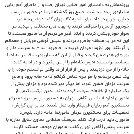
پرونده‌اش به دادسرای امور جنایی تهران رفت و از ماجرای آدم ربایی
میلیاردی پرده برداشت. صبح روز گذشته فریبا در حضور بازپرس
جنایی تهران در دادسرای ناحیه ۲۷ تهران گفت: وقتی سه مرد
خودروی آژانس را متوقف کردند به بهانه‌های مختلف و تهدید مرا
سوار خودرویشان کردند و ابتدا فکر می‌کردم آن‌ها مامور هستند تا
این که مرا به منطقه جاجرود بردند و سپس گوشی موبایل و چمدانم
را گرفتند. وی افزود: مردان غریبه در جاجرود اقدام به سرقت دلار و
پول‌های همراه من کردند و قبل از این که سناریوی سرقت را به اجرا
برسانند توانستند آدرس خانه‌ام را از من بگیرند و در ادامه کلید
خانه را از من دزدیدند و پس از فرار آن‌ها وقتی توانستم خودم را به
یک تلفن برسانم با خواهرم تماس گرفتم که به خانه برود و مانع
سرقت دزدان خشن شود، اما دیگر دیر شده بود و دزدان بیش از
یک میلیارد از خانه‌ام سرقت کرده بودند. بدین ترتیب تیمی از
ماموران اداره ۱۱ پلیس آگاهی تهران به دستور بازپرس پرونده برای
دستگیری آدم ربایان فریبکار وارد عمل شدند. بنا بر این گزارش،
تحقیقات برای دستگیری مردان مامورنما ادامه دارد. پلیس:
ماموران باید کارت ارائه کنند سرهنگ سلطانی معاون سابق مبارزه با
سرقت پلیس آگاهی تهران گفت: ماموران موظف هستند کارت