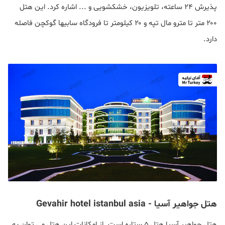
پذیرش ۲۴ ساعته، تلویزیون، خشکشویی و ... اشاره کرد. این هتل
۲۰۰ متر تا مترو مال تپه و ۲۰ کیلومتر تا فرودگاه سابیها گوکچن فاصله
دارد.
هتل جواهیر آسیا - Gevahir hotel istanbul asia
هتل جواهیر آسیا هتل ۵ ستاره است. از امکانات این هتل می توان به