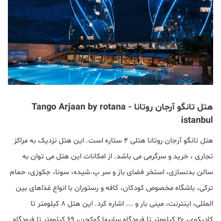
هتل تانگو آرجان روتانا - Tango Arjaan by rotana
istanbul
هتل تانگو آرجان روتانا هتلی ۴ ستاره است. این
هتل نزدیک به مراکز
تجاری ، خرید و سرگرمی می باشد. از امکانات این هتل می توان به
سالن بدنسازی، استخر فضای باز و سر پ.شیده، سونا، جکوزی، حمام
ترکی، باشگاه مخصوص کودکان، کافه و رستوران با انواع غذاهای بین
المللی، اینترنت، مینی بار و ... اشاره کرد.
این هتل ۸ کیلومتر تا
کادیکوی، ۲۰ کیلومتر تا فرودگاه سابیها گوکچن، ۶۹ کیلومتر تا فرودگاه