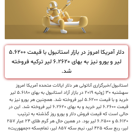
دلار آمریکا امروز در بازار استانبول با قیمت 5.6200
لیر و یورو نیز به بهای 6.2620 لیر ترکیه فروخته
شد.
استانبول/خبرگزاری آناتولی هر دلار ایالات متحده آمریکا امروز
سهشنبه 30 ژوئيه 2019 در بازار آزاد استانبول به بهای 5.6180 لیر
خرید و با قیمت 5.6200 لیر فروخته شد. همچنین هر یورو نیز به
قیمت 6.2600 لیر خرید و به بهای 6.2620 لیر فروخته شد. این در
حالی است که قیمت فروش دلار و یورو روز گذشته به ترتیب
5.6120 و 6.2500 لیر بود. در همین حال هر گرم طلای 24 عیار 257
لیر، ربع سکه 425 لیر، نیم سکه 857 لیر، تمام‌سکه «جمهوریت»