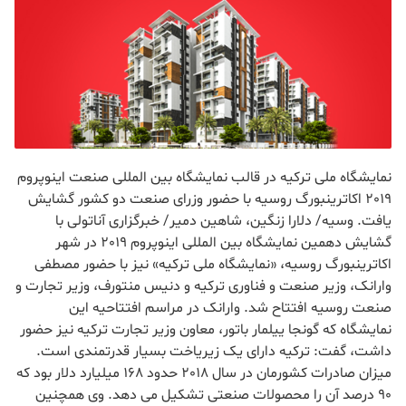
نمایشگاه ملی ترکیه در قالب نمایشگاه بین المللی صنعت اینوپروم
2019 اکاترینبورگ روسیه با حضور وزرای صنعت دو کشور گشایش
یافت. وسیه/ دلارا زنگین، شاهین دمیر/ خبرگزاری آناتولی با
گشایش دهمین نمایشگاه بین المللی اینوپروم 2019 در شهر
اکاترینبورگ روسیه، «نمایشگاه ملی ترکیه» نیز با حضور مصطفی
وارانک، وزیر صنعت و فناوری ترکیه و دنیس منتورف، وزیر تجارت و
صنعت روسیه افتتاح شد. وارانک در مراسم افتتاحیه این
نمایشگاه که گونجا ییلمار باتور، معاون وزیر تجارت ترکیه نیز حضور
داشت، گفت: ترکیه دارای یک زیریاخت بسیار قدرتمندی است.
میزان صادرات کشورمان در سال 2018 حدود 168 میلیارد دلار بود که
90 درصد آن را محصولات صنعتی تشکیل می دهد. وی همچنین