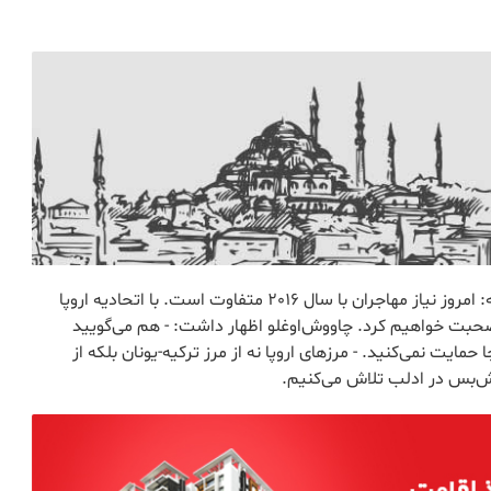
خبرگزاری آناتولی مولود چاووش‌اوغلو، وزیر امور خارجه ترکیه: امروز نیاز مهاجران با سال 2016 متفاوت است. با اتحادیه اروپا
 صحبت خواهیم کرد. چاووش‌اوغلو اظهار داشت: - هم می‌گویید
 حمایت نمی‌کنید. - مرزهای اروپا نه از مرز ترکیه-یونان بلکه از
تش‌بس در ادلب تلاش می‌کنیم.