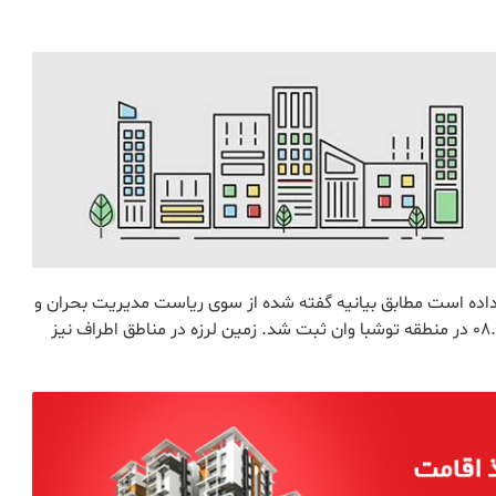
طقه توشبا وان رخ داده است مطابق بیانیه گفته شده از سوی ریاست مدیریت بحران و
فاجعه (AFAD) ، یک لرزش به بزرگی 4.7 ریشتر ساعت 08.44 در منطقه توشبا وان ثبت شد. زمین لرزه در مناطق اطراف نيز