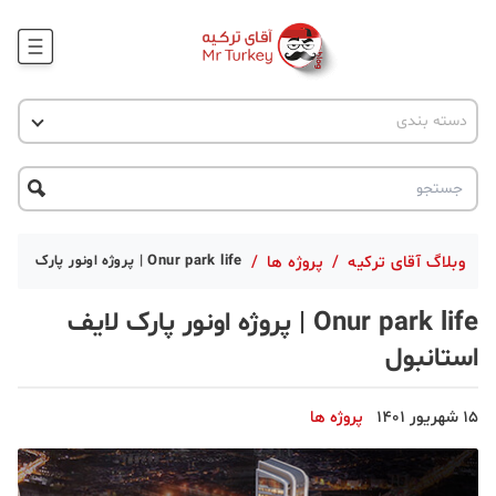
وبلاگ
اخبار ترکیه
دسته بندی
پروژه ها
جاذبه گردشگری
پروژه ها
ترکیه گردی
تحصیل در ترکیه
درخواست مشاوره
ترکیه گردی
وبلاگ آقای ترکیه
/
پروژه ها
/
Onur park life | پروژه اونور پارک لایف استانبول
جاذبه گردشگری
Onur park life | پروژه اونور پارک لایف
حقوقی
استانبول
دانستنی
15 شهریور 1401
پروژه ها
دکوراسیون
قبرس