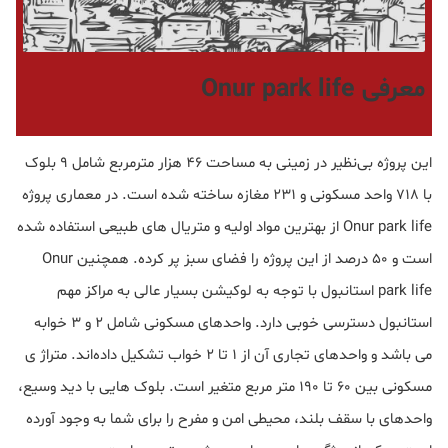
معرفی Onur park life
این پروژه بی‌نظیر در زمینی به مساحت ۴۶ هزار مترمربع شامل ۹ بلوک
با ۷۱۸ واحد مسکونی و ۲۳۱ مغازه ساخته شده است. در معماری پروژه
Onur park life از بهترین مواد اولیه و متریال های طبیعی استفاده شده
است و ۵۰ درصد از این پروژه را فضای سبز پر کرده. همچنین Onur
park life استانبول با توجه به لوکیشن بسیار عالی به مراکز مهم
استانبول دسترسی خوبی دارد. واحدهای مسکونی شامل ۲ و ۳ خوابه
می باشد و واحدهای تجاری آن از ۱ تا ۲ خواب تشکیل داده‌اند. متراژ ی
مسکونی بین ۶۰ تا ۱۹۰ متر مربع متغیر است. بلوک هایی با دید وسیع،
واحدهای با سقف بلند، محیطی امن و مفرح را برای شما به وجود آورده