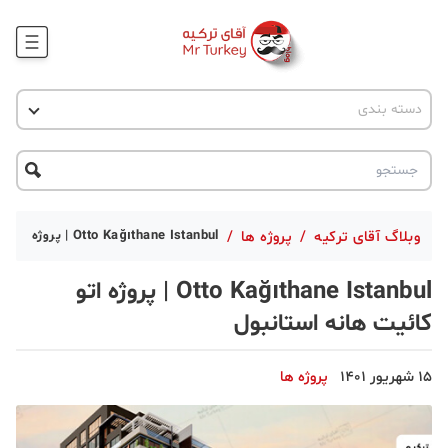
وبلاگ
اخبار ترکیه
دسته بندی
پروژه ها
جاذبه گردشگری
پروژه ها
ترکیه گردی
تحصیل در ترکیه
درخواست مشاوره
ترکیه گردی
وبلاگ آقای ترکیه
/
پروژه ها
/
Otto Kağıthane Istanbul | پروژه اتو کائیت هانه استانبول
جاذبه گردشگری
Otto Kağıthane Istanbul | پروژه اتو
حقوقی
کائیت هانه استانبول
دانستنی
15 شهریور 1401
پروژه ها
دکوراسیون
قبرس