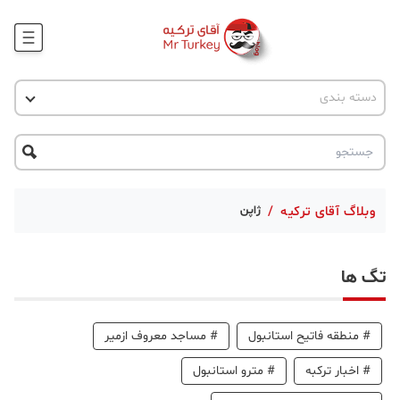
وبلاگ
اخبار ترکیه
دسته بندی
پروژه ها
جاذبه گردشگری
پروژه ها
ترکیه گردی
تحصیل در ترکیه
درخواست مشاوره
ترکیه گردی
وبلاگ آقای ترکیه
/
ژاپن
جاذبه گردشگری
تگ ها
حقوقی
دانستنی
#
منطقه فاتیح استانبول
#
مساجد معروف ازمیر
دکوراسیون
#
اخبار ترکبه
#
مترو استانبول
قبرس