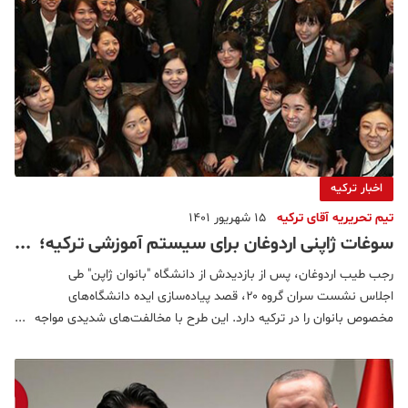
اخبار ترکیه
تیم تحریریه آقای ترکیه
15 شهریور 1401
سوغات ژاپنی اردوغان برای سیستم آموزشی ترکیه؛
تفکیک جنسیتی دانشگاه‌ها
رجب طیب اردوغان، پس از بازدیدش از دانشگاه "بانوان ژاپن" طی
اجلاس نشست سران گروه ۲۰، قصد پیاده‌سازی ایده دانشگاه‌های
مخصوص بانوان را در ترکیه دارد. این طرح با مخالفت‌های شدیدی مواجه
شده است.به گزارش ایسنا به نقل از شبکه خبری دویچه وله، رجب
طیب اردوغان، رئیس‌جمهور ترکیه، طی سفرش به ژاپن و شرکت در اجلا