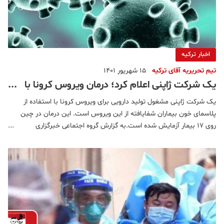
اخبار ترکیه
تیم تحریریه آقای ترکیه
15 شهریور 1401
یک شرکت ژاپنی اعلام کرد؛ درمان ویروس کرونا با
پلاسمای خون افراد بهبود یافته
یک شرکت ژاپنی مشغول تولید دارویی برای ویروس کرونا با استفاده از
پلاسمای خون بیماران شفایافته از این ویروس است. این درمان در چین
روی ۱۷ بیمار آزمایش شده است.به گزارش گروه اجتماعی خبرگزاری
دانشجو، به نقل از دیلی میل، محققان یک گام به درمان ویروس کرونا با
استفاده از خون بیماران شفا یافته از این بیماری