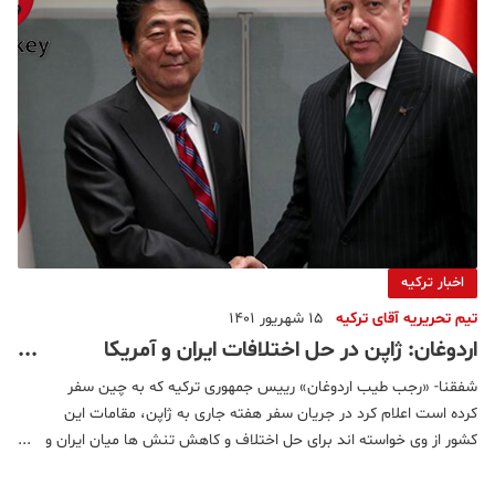
اخبار ترکیه
تیم تحریریه آقای ترکیه
15 شهریور 1401
اردوغان: ژاپن در حل اختلافات ایران و آمریکا
خواستار کمک ترکیه شد
شفقنا- «رجب طیب اردوغان» رییس جمهوری ترکیه که به چین سفر
کرده است اعلام کرد در جریان سفر هفته جاری به ژاپن، مقامات این
کشور از وی خواسته اند برای حل اختلاف و کاهش تنش ها میان ایران و
آمریکا با توکیو همکاری کند.به گزارش رسانه های چین، اردوغان
چهارشنبه شب در جمع خبرنگاران ترکیه ای افزود: ژاپن و ترکیه