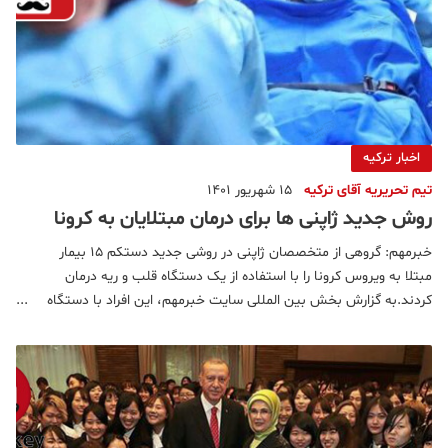
اخبار ترکیه
تیم تحریریه آقای ترکیه
15 شهریور 1401
روش جدید ژاپنی ها برای درمان مبتلایان به کرونا
خبرمهم: گروهی از متخصصان ژاپنی در روشی جدید دستکم ۱۵ بیمار
مبتلا به ویروس کرونا را با استفاده از یک دستگاه قلب و ریه درمان
کردند.به گزارش بخش بین المللی سایت خبرمهم، این افراد با دستگاه
قلب و ریه طی مرحله ای که ECMO یا اکسپژناسیون غشایی برون پیکری
نامیده می شود، تحت درمان قرار می گیرند در این روش اک