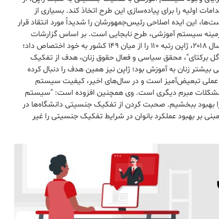
ت اولیه را برای پیاده‌سازی این طرح اتخاذ کند. بسیاری از
ت‌ها، این ایده اصلاحی رئیس‌جمهورشان را شدیداً مورد انتقاد قرار
 در زمینه سیستم آموزشی، طرح نابجایی است. بر اساس گزارشات
مجمع جهانی اقتصاد درخصوص برابری حقوق زن و مرد در سال ۲۰۱۸، ژاپن رتبه ۱۱۰ را از میان ۱۴۹ کشور به خود اختصاص داد؛
گفته "فاطماگل برکتای"، محقق سیاسی و فعال حقوق زنان، هدف از تفکیک
یشتر زنان به آموزش بود؛ ژاپن نیز همین هدف را دنبال کرده
عملی تبعیض‌آمیز است و در سال‌های اخیر، کیفیت سیستم
 مشکلات مبرم دیگری است. وی همچنین افزوده است: "سیستم
 را بهبود ببخشیم. صحبت کردن از تفکیک جنسیتی دانشگاه‌ها در
 مبنی بر بهبود عملکرد بانوان در شرایط تفکیک جنسیتی را غیر