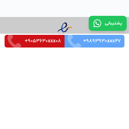
پشتیبانی
+9053630xxx08
+9893930xxx47
تماس با ما
قوانین و مقررات
سوالات متداول
Merkez Mah. Seçkin Sok. No:3 k_4 Ofis_87 Kağıthaneh /
İstanbul
Zip Code : 34485
Tel: +905526666266
©
کپی رایت تمامی حقوق مادی و معنوی این سرویس متعلق به
شرکت دانش بنیان ایده سازان میهن ویرا می باشد