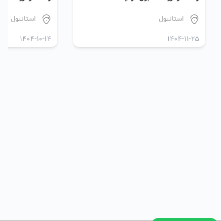
استانبول
استانبول
1404-10-14
1404-11-25