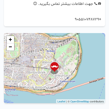
+905510748729
+
−
Leaflet
| ©
OpenStreetMap
contributors