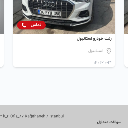
تماس
رنت خودرو استانبول
ا
استانبول
9
1404-10-14
 k_4 Ofis_87 Kağıthaneh / İstanbul
سوالات متداول