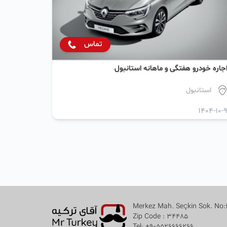
تماس
جاره خودرو هفتگی و ماهانه استانبول
استانبول
1404-10-
Merkez Mah. Seçkin Sok. No:3
Zip Code : 34485
Tel: +905526666266