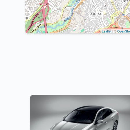
Leaflet
| ©
OpenStr