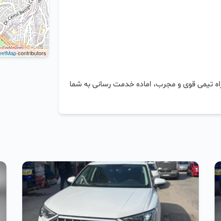
eetMap
contributors
🪩 مجموعه ی اِل استانبول گـروپ با افرهایی ویژه به همراه تیمی قوی و مجرب، اماده خدمت رسانی به شما 