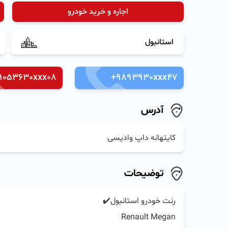
اجاره و خرید خودرو
استانبول
9053630xxx08
+9893930xxx47
آدرس
کایتهانه داپ وادیسی
توضیحات