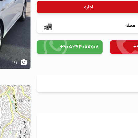
اجاره
محله
+9053630xxx08
+
1
/
1