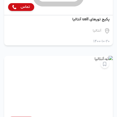
تماس
پکیج تورهای uall آنتالیا
آنتالیا
1400-10-20