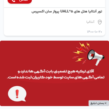
تور آنتالیا هتل های 5*UALL پرواز سان اکسپرس
آنتالیا
1400-10-20
بستن تبلیغ