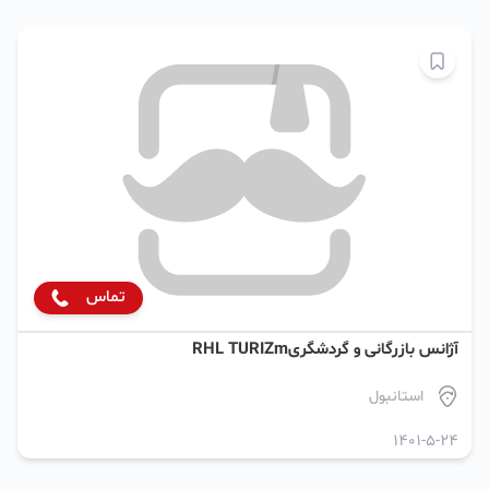
تماس
آژانس بازرگانی و گردشگریRHL TURIZm
استانبول
1401-5-24