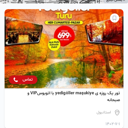
تماس
تور یک روزه ی yedigöller maşukiye با اتوبوسVIP و
صبحانه
استانبول
1402-7-1