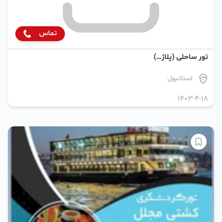
تماس
تور ساحلی (پلاژ…)
استانبول
1403-4-18