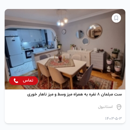
تماس
ست مبلمان 8 نفره به همراه میز وسط و میز ناهار خوری
استانبول
1403-5-3