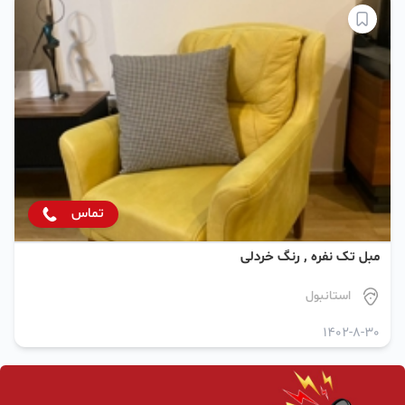
تماس
مبل تک نفره ٬ رنگ خردلی
استانبول
1402-8-30