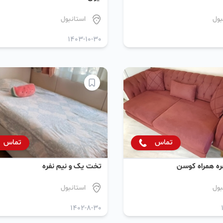
بول
استانبول
1403-10-30
تماس
تماس
ره همراه کوسن
تخت یک و نیم نفره
بول
استانبول
1402-8-30