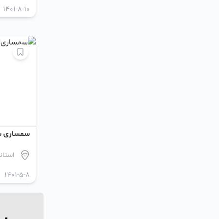
1401-8-10
سمساری 
استان
1401-5-8