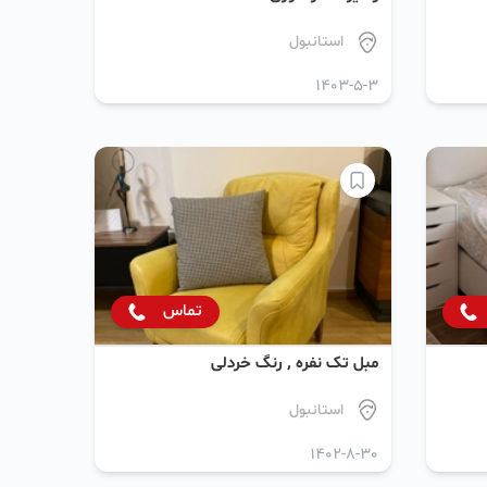
استانبول
1403-5-3
تماس
مبل تک نفره ٬ رنگ خردلی
استانبول
1402-8-30