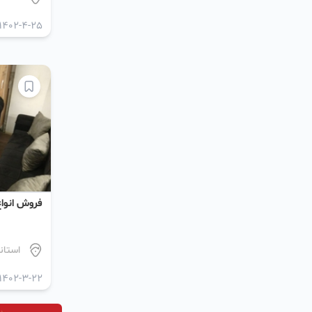
1402-4-25
فروش انواع
استان
1402-3-22