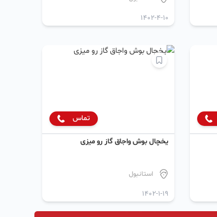
1402-4-10
تماس
یخچال بوش واجاق گاز رو میزی
استانبول
1402-1-19