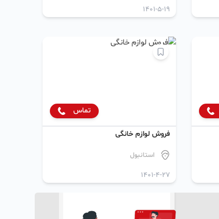
1401-5-19
تماس
فروش لوازم خانگی
استانبول
1401-4-27