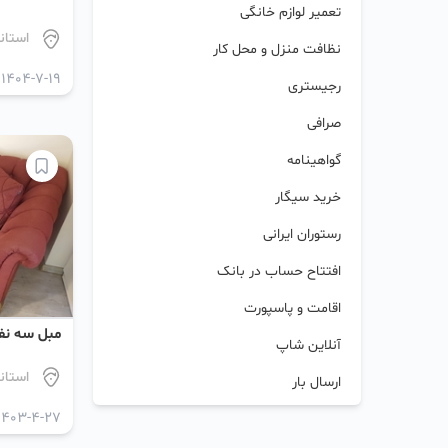
تعمیر لوازم خانگی
استان
نظافت منزل و محل کار
1404-7-19
رجیستری
صرافی
گواهینامه
خرید سیگار
رستوران ایرانی
افتتاح حساب در بانک
اقامت و پاسپورت
مبل سه نف
آنلاین شاپ
استان
ارسال بار
1403-4-27