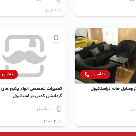
1402-4-19
تماس
تماس
 وسایل خانه دراستانبول
تعمیرات تخصصی انواع پکیج های
گرمایشی کمبی در استانبول
بول
استانبول
1402-2-31