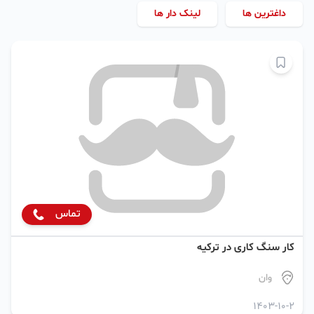
داغترین ها
لینک دار ها
تماس
کار سنگ کاری در ترکیه
وان
1403-10-2