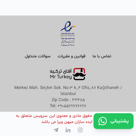
تماس با ما
قوانین و مقررات
سوالات متداول
Merkez Mah. Seçkin Sok. No:3 k_4 Ofis_87 Kağıthaneh /
İstanbul
Zip Code : 34485
Tel: +905526666266
©
کپی رایت تمامی حقوق مادی و معنوی این سرویس متعلق به
پشتیبانی
شرکت دانش بنیان ایده سازان میهن ویرا می باشد