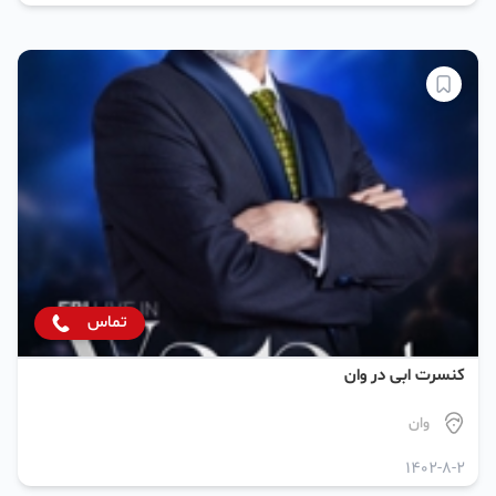
تماس
کنسرت ابی در وان
وان
1402-8-2