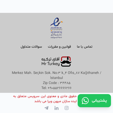
تماس با ما
قوانین و مقررات
سوالات متداول
Merkez Mah. Seçkin Sok. No:3 k_4 Ofis_87 Kağıthaneh /
İstanbul
Zip Code : 34485
Tel: +905526666266
©
کپی رایت تمامی حقوق مادی و معنوی این سرویس متعلق به
پشتیبانی
شرکت دانش بنیان ایده سازان میهن ویرا می باشد