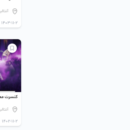
آنتالیا
1403-11-2
کنسرت معین
آنتالیا
1402-11-2