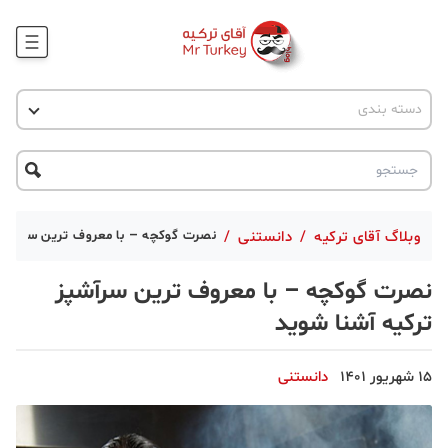
وبلاگ
اخبار ترکیه
دسته بندی
پروژه ها
جاذبه گردشگری
پروژه ها
ترکیه گردی
تحصیل در ترکیه
درخواست مشاوره
ترکیه گردی
وبلاگ آقای ترکیه
/
دانستنی
/
نصرت گوکچه – با معروف ترین سرآشپز 
جاذبه گردشگری
نصرت گوکچه – با معروف ترین سرآشپز
حقوقی
ترکیه آشنا شوید
دانستنی
15 شهریور 1401
دانستنی
دکوراسیون
قبرس