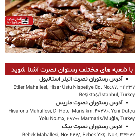
با شعبه های مختلف رستوان نصرت آشنا شوید
آدرس رستوران نصرت اتیلر استانبول
Etiler Mahallesi, Hisar Üstü Nispetiye Cd. No:87, 34337
Beşiktaş/İstanbul, Turkey
آدرس رستوران نصرت ماریس
Hisarönü Mahallesi, D- Hotel Maris km, 48380, Yeni Datça
Yolu No:35, 48700 Marmaris/Muğla, Turkey
آدرس رستوران نصرت ببک
Bebek Mahallesi, No: 244/, Bebek Ykş. No:1, 34342