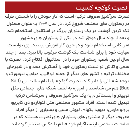
نصرت گوکچه کسیت
نصرت سرآشپز معروف ترکیه است که کار خودش را با شستن ظرف
در رستوران های مختلف شروع کرد. در سال ۲۰۰۷ به عنوان مسئول
تکه کردن گوشت در یک رستوران بزرگ در استانبول استخدام شد
و بعد از چند سال موفق شد در یکی از رستوران های مشهور
آمریکایی استخدام شود و در حین کار آموزش ببینید. وی توانست
مهارت خود را برای شناخت یک گوشت مرغوب بالا ببرد. بعد از چند
سال اولین شعبه رستوران خود را در استانبول افتتاح کرد. نصرت با
سعی و تلاش توانست رستوران خود را گسترش دهد و در شهرهای
مختلف ترکیه و کشور های دیگر از جمله ابوظبی، میامی، نیویورک و
دوحه شعباتی را دایر کند. نصرت گوکچه را با نام سالت بی (Salt
Bae) هم می شناسند و امروزه به لطف شبکه های اجتماعی مثل
توییتر و اینستاگرام به یک سرآشپز معروف و سرشناس ترکیه
تبدیل شده است. افراد مشهور مختلفی مثل لئوناردو دی کاپریو،
برونو مارس، دیوید بکهام، لیونل مسی و بسیاری از دیگر افراد
معروف دیگر از مشتری های رستوران های نصرت هستند که در
صفحات شخصی اینستاگرام خود فیلم یا عکس منتشر کرده اند.