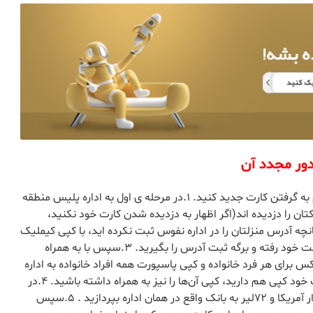
دور مجدد آن
چنانچه کارت کیملیک خود را گم کردید ، از این طریق اقدام به گرفتن کارت جدید کنید. ۱.در مرحله ی اول به اداره پلیس منطقه
کتان را دزدیده اند(اگر اظهار به دزدیده شدن کارت خود نکنید،
ست که پلیس اهمیتی به این موضوع ندهد.) ۲.چنانچه آدرس منزلتان را در اداره نفوس ثبت نکرده اید، با کپی کیملیک
اعضای خانواده و اجاره نامه منزل به اداره نفوس محل سکونت خود رفته و برگه ثبت آدرس را بگیرید. ۳.سپس با به همراه
رای هر فرد خانواده و کپی پاسپورت همه افراد خانواده به اداره
مهاجرت شهر زندگی‌تان مراجعه می‌کنید. اگر از کارت اقامت خود کپی هم دارید، کپی آن‌ها را نیز به همراه داشته باشید. ۴.در
اداره مهاجرت بعد از دیدن مدارک توسط مامور، مبلغ ۸۰ دلار آمریکا و ۷۲لیر به بانک واقع در همان اداره بپردازید . ۵.سپس