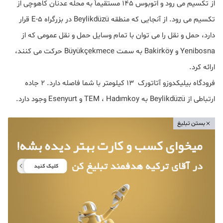
از تکسیم می رود و اتوبوس 145 مستقیماً به محله عدنان کاهوچی از
تکسیم می رود. از آنجایی که منطقه Beylikdüzü در بزرگراه E-5 قرار
دارد، حمل و نقل را می توان با تمام وسایل حمل و نقل عمومی که از
Yenibosna و Bakirköy به سمت Büyükçekmece حرکت می کنند،
ارائه کرد.
فرودگاه بیلیکدوزو آتاتورک 13 کیلومتر با شما فاصله دارد. 2 جاده
ارتباطی از Beylikdüzü به TEM ، Hadımkoy و Esenyurt وجود دارد.
بستن تبلیغ