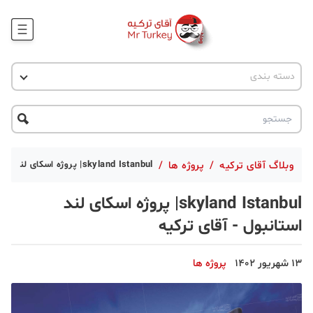
وبلاگ
اخبار ترکیه
دسته بندی
پروژه ها
جاذبه گردشگری
پروژه ها
ترکیه گردی
تحصیل در ترکیه
درخواست مشاوره
ترکیه گردی
وبلاگ آقای ترکیه
/
پروژه ها
/
skyland Istanbul| پروژه اسکای لند استانبول - آقای ترکیه
جاذبه گردشگری
skyland Istanbul| پروژه اسکای لند
حقوقی
استانبول - آقای ترکیه
دانستنی
13 شهریور 1402
پروژه ها
دکوراسیون
قبرس