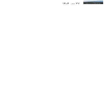
27 مهر 1404
چکمه‌کوی استانبول؛ منطقه‌ای زیبا و تاریخی در
قلب بخش آسیایی
خبرنامه
با عضویت در خبرنامه آقای ترکیه از جدیدترین مقاله های آقای ترکیه
با خبر شوید.
برای عضویت در خبرنامه آقای ترکیه شماره خود را وارد کنید.
عضویت
تبلیغات
بستن تبلیغ