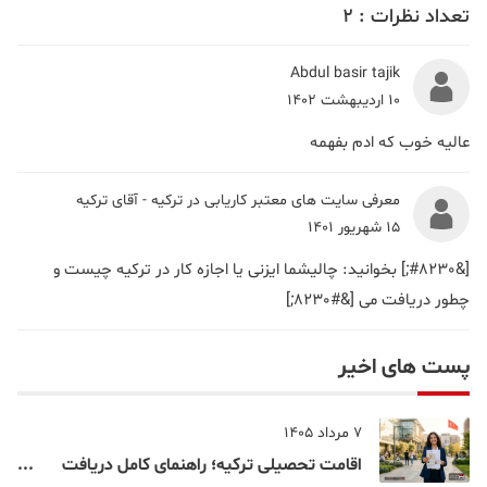
تعداد نظرات :
2
Abdul basir tajik
10 اردیبهشت 1402
عالیه خوب که ادم بفهمه
معرفی سایت های معتبر کاریابی در ترکیه - آقای ترکیه
15 شهریور 1401
[&#8230;] بخوانید: چالیشما ایزنی یا اجازه کار در ترکیه چیست و
چطور دریافت می [&#8230;]
پست های اخیر
7 مرداد 1405
اقامت تحصیلی ترکیه؛ راهنمای کامل دریافت