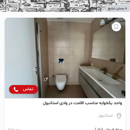
بستن تبلیغ
تماس
واحد یکخوابه مناسب اقامت در وادی استانبول
استانبول
مبلغ فروش (دلار)
215,000