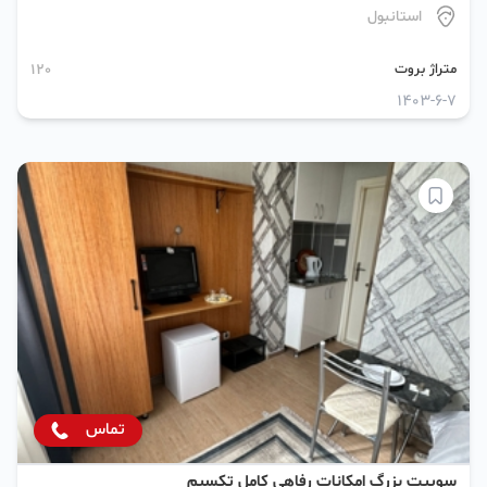
استانبول
متراژ بروت
120
1403-6-7
تماس
سوییت بزرگ امکانات رفاهی کامل تکسیم