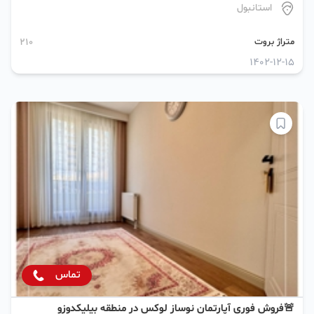
استانبول
متراژ بروت
210
1402-12-15
تماس
🚨فروش فوری آپارتمان نوساز لوکس در منطقه بیلیکدوزو