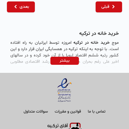
قبلی
بعدی
خرید خانه در ترکیه
موج
خرید خانه در ترکیه
امروزه توسط ایرانیان به راه افتاده
است. با توجه به اینکه ترکیه در همسایگی ایران قرار دارد و این
کشور رتبه ششم اقتصاد اروپا را از آن خود کرده و در سالهای
بیشتر
اخیر علی رغم بحران های اقتصادی از رشد اقتصادی مطلوبی
برخوردار است بنابراین سرمایه گذاری در املاک و مستغلات در
کشور ترکیه می تواند گزینه جذابی باشد. جالب است بدانید
ترکیه شرایطی آسانی را برای ایرانیان در نظر گرفته تا متقاضیان
بتوانند در این کشور به راحتی ملکی خریداری کنند تمامی این
عوامل دست به دست هم داده اند تا ایرانیان علاقه مند به خرید
ملک در ترکیه باشند.
شما می توانید املاک و مستغلات در ترکیه خریداری کرده و
تماس با ما
قوانین و مقررات
سوالات متداول
اقامت و یا پاسپورت ترکیه دریافت کنید. منظور از املاک و
مستغلات آپارتمان مسکونی، ویلا، زمین،‌ ملک تجاری، مغازه و
... می باشد. در خرید ملک قوانین و محدودیت هایی وجود دارد