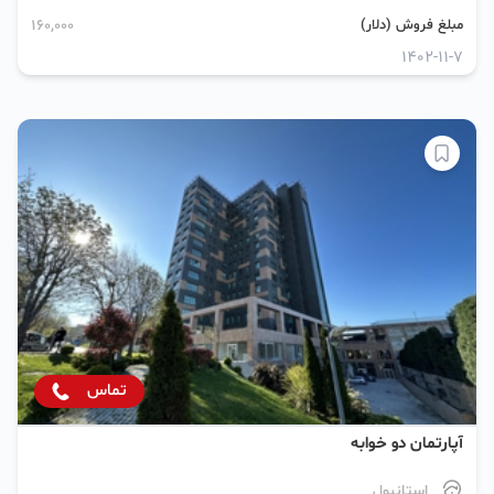
مبلغ فروش (دلار)
160,000
1402-11-7
تماس
آپارتمان دو خوابه
استانبول