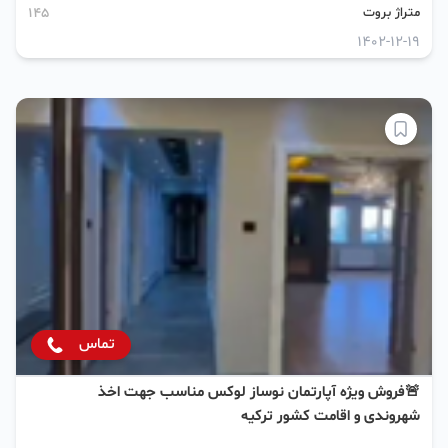
متراژ بروت
145
1402-12-19
تماس
🚨فروش ویژه آپارتمان نوساز لوکس مناسب جهت اخذ
شهروندی و اقامت کشور ترکیه