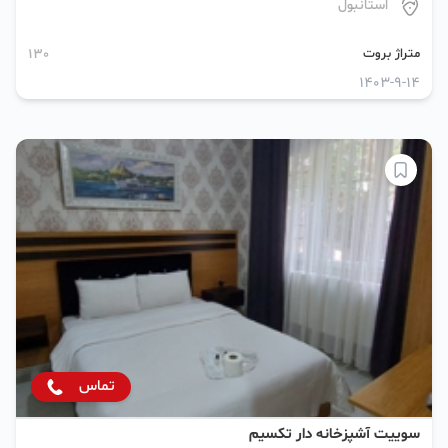
استانبول
متراژ بروت
130
1403-9-14
تماس
سوییت آشپزخانه دار تکسیم