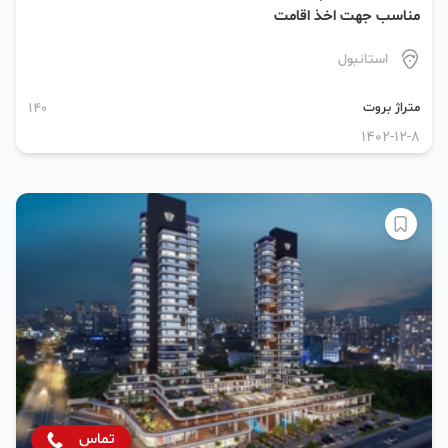
مناسب جهت اخذ اقامت
استانبول
متراژ بروت
140
1402-12-8
تماس