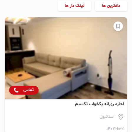
داغترین ها
لینک دار ها
تماس
اجاره روزانه یکخواب تکسیم
استانبول
1403-10-2