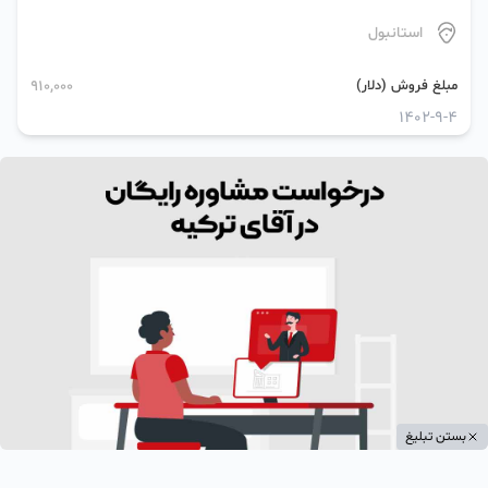
استانبول
مبلغ فروش (دلار)
910,000
1402-9-4
بستن تبلیغ